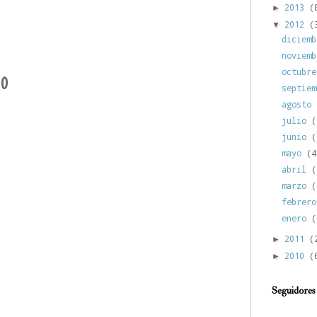
2013
(
►
2012
(
▼
diciem
noviem
octubr
io
septie
agosto
julio
(
junio
(
mayo
(4
abril
(
marzo
(
febrer
enero
(
2011
(
►
2010
(
►
Seguidores