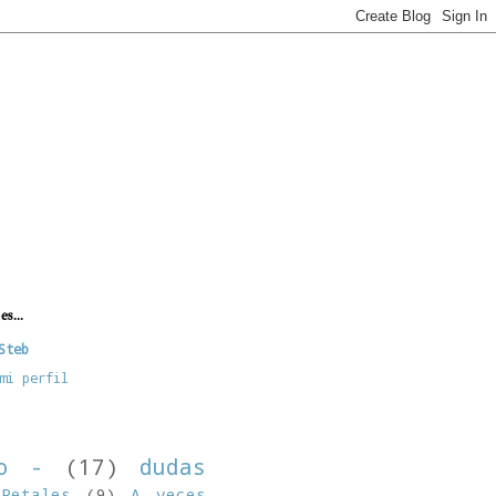
es...
Steb
mi perfil
no -
(17)
dudas
Retales
(9)
A veces