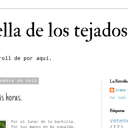
lla de los tejados
roll de por aquí.
iembre de 2012
La Estrella 
Irene 
s horas.
Ver todo 
Etiquetas
vene
Por el lunar de tu barbilla.
(12)
Por tus manos en mi espalda.