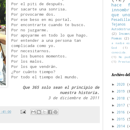
Por el piti de después.
hace f
Por sacarte una sonrisa.
innombr
Por provocarme dos.
que un
Por ese beso en mi portal.
Pesadilla
Tejan
Por encontrarte cuando te busco.
Autodestru
Por no juzgarme.
(2)
Insomn
Por apoyarme en todo lo que hago.
Poemas
(2)
Por entender a una persona tan
a nadie es
complicada como yo.
God
(1)
Por necesitarnos.
conocida.
Por los buenos momentos.
(1)
No pud
Por los malos.
(1)
Presta
Por los que vendrán.
¿Por cuánto tiempo?
Archivo del
Por todo el tiempo del mundo.
2020
(
►
Que 365 solo sean el principio de
2019
(
►
nuestra historia.
3 de diciembre de 2011
2018
(
►
2017
(
►
1:41:00
2016
(
►
2015
(
►
2014
(
►