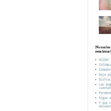
No son los 
estas letras
Wilder 
Colúmpi
Comodor
Deja qu
Disfrac
Los áng
cuentan
Permane
Sigue a
Y que c
encuent