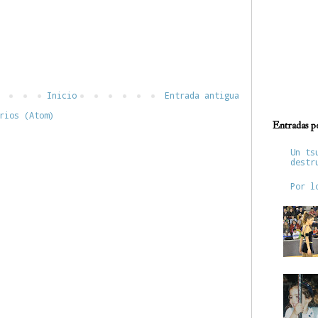
Inicio
Entrada antigua
rios (Atom)
Entradas p
Un ts
destr
Por l