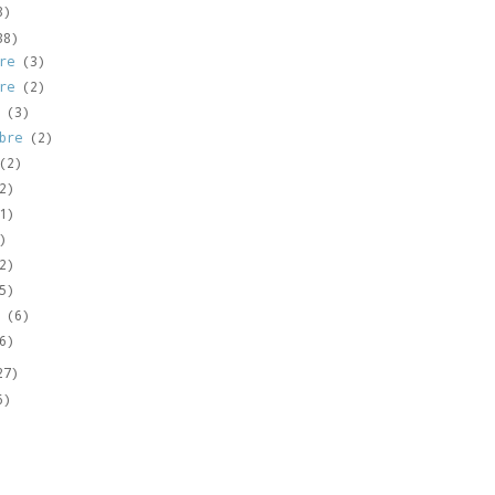
8)
38)
bre
(3)
bre
(2)
e
(3)
mbre
(2)
(2)
2)
1)
)
2)
5)
o
(6)
6)
27)
6)