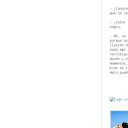
- ¿Conoce
que se ve
- ¿Color 
negro.
- No, se 
porque un
llovido d
nada más.
terribles
miedo y n
momentos,
bien es i
malo pued