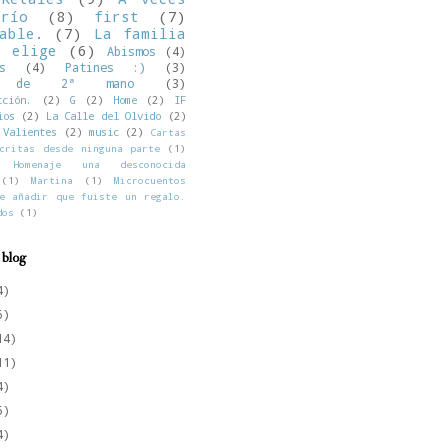
río
(8)
first
(7)
able.
(7)
La familia
o elige
(6)
Abismos
(4)
s
(4)
Patines :)
(3)
os de 2ª mano
(3)
cción.
(2)
G
(2)
Home
(2)
IF
ios
(2)
La Calle del Olvido
(2)
Valientes
(2)
music
(2)
Cartas
critas desde ninguna parte
(1)
Homenaje una desconocida
(1)
Martina
(1)
Microcuentos
e añadir que fuiste un regalo.
dos
(1)
 blog
4)
6)
14)
11)
4)
5)
4)