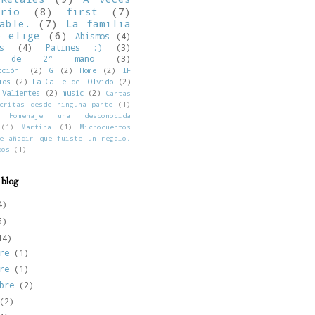
río
(8)
first
(7)
able.
(7)
La familia
o elige
(6)
Abismos
(4)
s
(4)
Patines :)
(3)
os de 2ª mano
(3)
cción.
(2)
G
(2)
Home
(2)
IF
ios
(2)
La Calle del Olvido
(2)
Valientes
(2)
music
(2)
Cartas
critas desde ninguna parte
(1)
Homenaje una desconocida
(1)
Martina
(1)
Microcuentos
e añadir que fuiste un regalo.
dos
(1)
 blog
4)
6)
14)
bre
(1)
bre
(1)
mbre
(2)
(2)