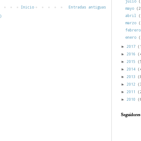
julio
(
Inicio
Entradas antiguas
mayo
(2
abril
(
)
marzo
(
febrer
enero
(
2017
(
►
2016
(
►
2015
(
►
2014
(
►
2013
(
►
2012
(
►
2011
(
►
2010
(
►
Seguidores