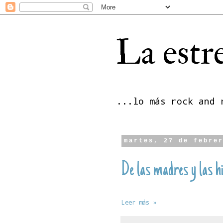
La estre
...lo más rock and 
martes, 27 de febre
De las madres y las h
Leer más »