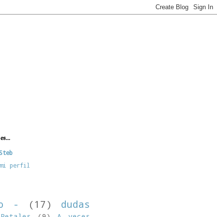
es...
Steb
mi perfil
no -
(17)
dudas
Retales
(9)
A veces