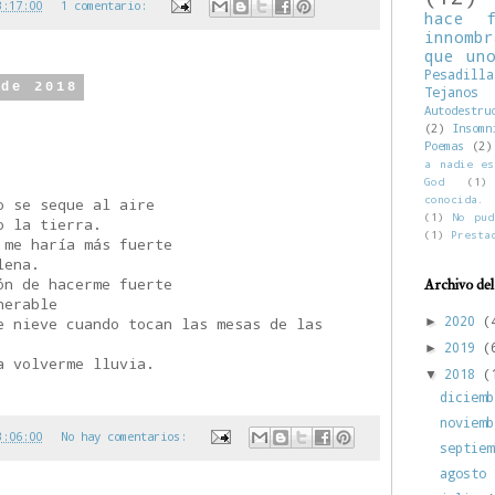
3:17:00
1 comentario:
hace f
innombr
que un
Pesadilla
 de 2018
Tejan
Autodestru
(2)
Insomn
Poemas
(2)
a nadie es
God
(1)
conocida.
o se seque al aire
(1)
No pud
o la tierra.
(1)
Presta
 me haría más fuerte
lena.
ón de hacerme fuerte
Archivo del
nerable
2020
(
e nieve cuando tocan las mesas de las
►
2019
(
►
a volverme lluvia.
2018
(
▼
diciem
noviem
3:06:00
No hay comentarios:
septie
agosto