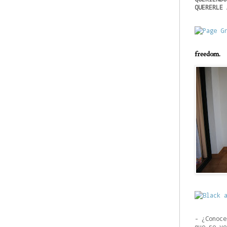
QUERERLE 
freedom.
- ¿Conoce
que se ve