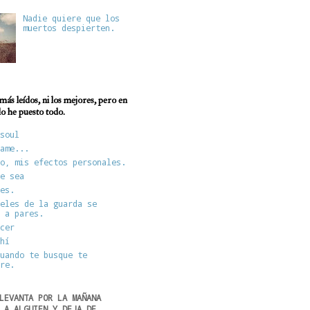
Nadie quiere que los
muertos despierten.
más leídos, ni los mejores, pero en
 lo he puesto todo.
soul
ame...
o, mis efectos personales.
e sea
es.
eles de la guarda se
 a pares.
cer
hí
uando te busque te
re.
LEVANTA POR LA MAÑANA
 A ALGUIEN Y DEJA DE