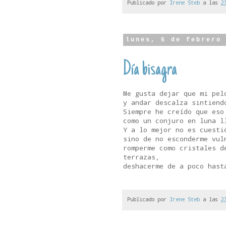
Publicado por
Irene Steb
a las
2
lunes, 5 de febrero
Día bisagra
Me gusta dejar que mi pel
y andar descalza sintiend
Siempre he creído que eso
como un conjuro en luna l
Y a lo mejor no es cuesti
sino de no esconderme vul
romperme como cristales d
terrazas,
deshacerme de a poco hast
Publicado por
Irene Steb
a las
2