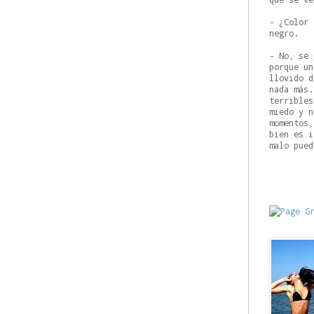
- ¿Color 
negro.
- No, se 
porque un
llovido d
nada más.
terribles
miedo y n
momentos,
bien es i
malo pued