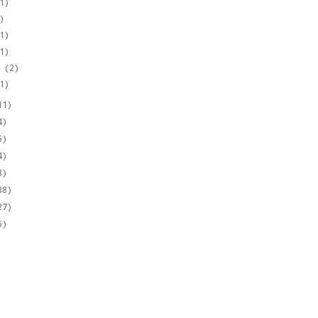
1)
)
1)
1)
o
(2)
1)
11)
4)
5)
4)
8)
38)
27)
6)