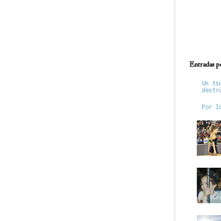
Entradas p
Un ts
destr
Por l