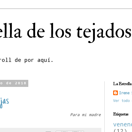
lla de los tejados
roll de por aquí.
ro de 2018
La Estrella 
Irene 
ijas
Ver todo 
Etiquetas
Para mi madre
vene
(12)