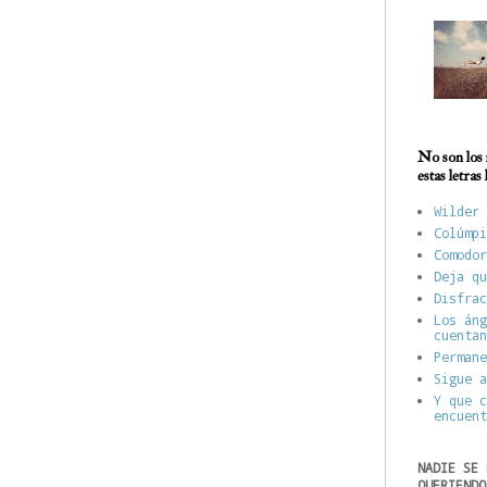
No son los 
estas letras
Wilder 
Colúmpi
Comodor
Deja qu
Disfrac
Los áng
cuentan
Permane
Sigue a
Y que c
encuent
NADIE SE 
QUERIENDO