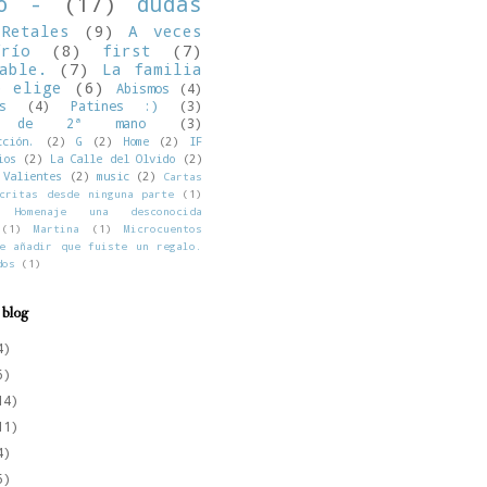
no -
(17)
dudas
Retales
(9)
A veces
río
(8)
first
(7)
able.
(7)
La familia
o elige
(6)
Abismos
(4)
s
(4)
Patines :)
(3)
os de 2ª mano
(3)
cción.
(2)
G
(2)
Home
(2)
IF
ios
(2)
La Calle del Olvido
(2)
Valientes
(2)
music
(2)
Cartas
critas desde ninguna parte
(1)
Homenaje una desconocida
(1)
Martina
(1)
Microcuentos
e añadir que fuiste un regalo.
dos
(1)
 blog
4)
6)
14)
11)
4)
5)