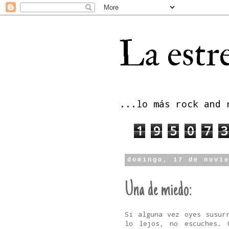
La estre
...lo más rock and 
1
9
5
0
7
3
domingo, 17 de novi
Una de miedo:
Si alguna vez oyes
susur
lo lejos, no escuches. 