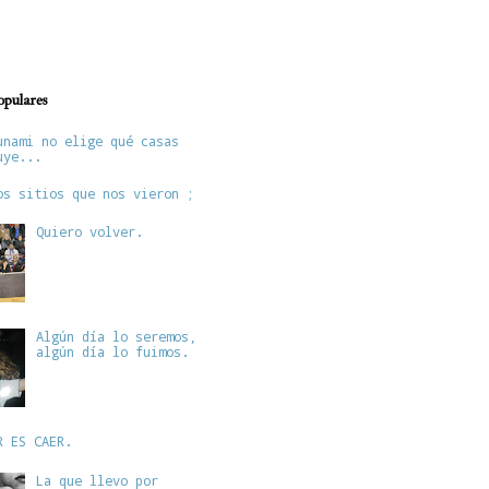
opulares
unami no elige qué casas
uye...
os sitios que nos vieron ;
Quiero volver.
Algún día lo seremos,
algún día lo fuimos.
R ES CAER.
La que llevo por