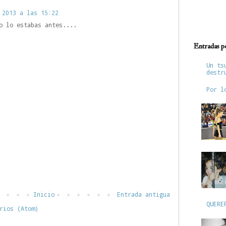
 2013 a las 15:22
o lo estabas antes....
Entradas p
Un ts
destr
Por l
Inicio
Entrada antigua
QUERE
rios (Atom)