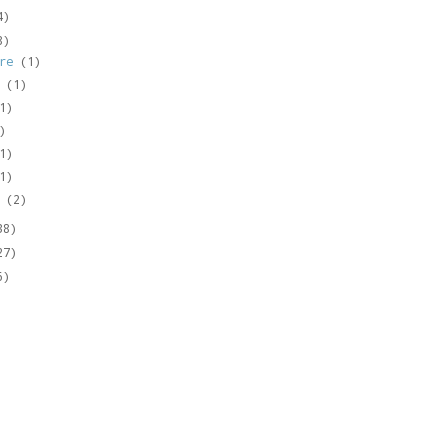
4)
8)
bre
(1)
e
(1)
1)
)
1)
1)
o
(2)
38)
27)
6)