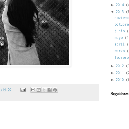
2014
(
►
2013
(
▼
noviem
octubr
junio
(
mayo
(1
abril
(
marzo
(
febrer
2012
(
►
2011
(
►
2010
(
►
1:14:00
Seguidores