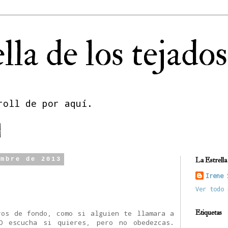
lla de los tejados
roll de por aquí.
embre de 2013
La Estrella 
Irene 
Ver todo 
Etiquetas
ros de fondo, como si alguien te llamara a
O escucha si quieres, pero no obedezcas.