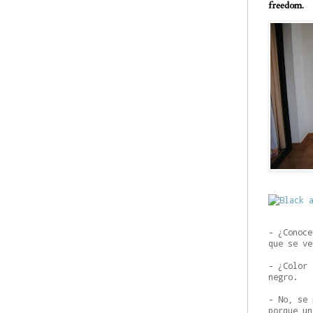
freedom.
- ¿Conoce
que se ve
- ¿Color 
negro.
- No, se 
porque un