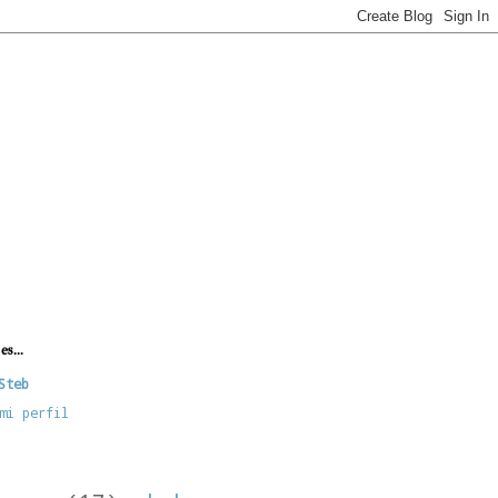
es...
Steb
mi perfil