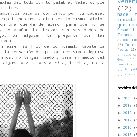
vene
mplas del todo con tu palabra. Vale, cumple
(12)
 ni tres.
amientos oscuros corriendo por tu cabeza,
hace f
 repitiendo una y otra vez lo mismo, átalos
innombr
on una cuerda de acero, para que no se
que un
y
te
arañan los brazos con sus dedos de
Pesadilla
Tejan
uego. Si alguien te pregunta por las
Autodestru
 nada.
(2)
Insomn
un aire más frío de lo normal, tápate la
Poemas
(2)
a la sensación de que vas demasiado deprisa
a nadie es
renos, no tengas miedo y para en medio del
God
(1)
i alguna vez la ves a
ella
, tiembla, no la
conocida.
(1)
No pud
.
(1)
Presta
Archivo del
2020
(
►
2019
(
►
2018
(
►
2017
(
►
2016
(
►
2015
(
►